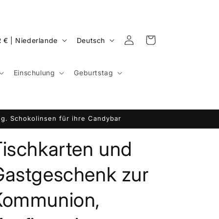
S
Einloggen
Warenkorb
EUR € | Niederlande
Deutsch
p
r
Einschulung
Geburtstag
a
c
h
g. Schokolinsen für ihre Candybar
e
Tischkarten und
Gastgeschenk zur
Kommunion,