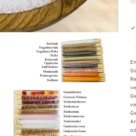
En
Ga
Re
ve
Ge
ve
Ge
An
od