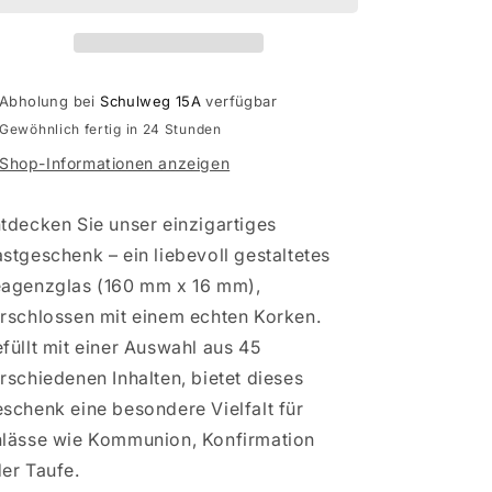
zur
zur
Kommunion,
Kommunion,
Konfirmation,
Konfirmation,
Taufe
Taufe
Abholung bei
Schulweg 15A
verfügbar
Gewöhnlich fertig in 24 Stunden
Shop-Informationen anzeigen
tdecken Sie unser einzigartiges
stgeschenk – ein liebevoll gestaltetes
agenzglas (160 mm x 16 mm),
rschlossen mit einem echten Korken.
füllt mit einer Auswahl aus 45
rschiedenen Inhalten, bietet dieses
schenk eine besondere Vielfalt für
lässe wie Kommunion, Konfirmation
er Taufe.