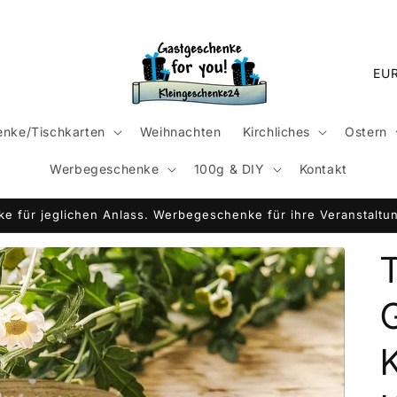
L
a
n
nke/Tischkarten
Weihnachten
Kirchliches
Ostern
d
Werbegeschenke
100g & DIY
Kontakt
/
R
e für jeglichen Anlass. Werbegeschenke für ihre Veranstaltun
e
g
i
o
n