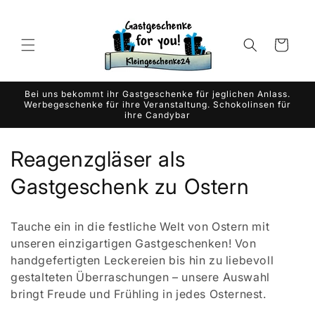
Direkt
zum
Inhalt
Warenkorb
Bei uns bekommt ihr Gastgeschenke für jeglichen Anlass.
Werbegeschenke für ihre Veranstaltung. Schokolinsen für
ihre Candybar
K
Reagenzgläser als
a
Gastgeschenk zu Ostern
t
Tauche ein in die festliche Welt von Ostern mit
e
unseren einzigartigen Gastgeschenken! Von
handgefertigten Leckereien bis hin zu liebevoll
g
gestalteten Überraschungen – unsere Auswahl
o
bringt Freude und Frühling in jedes Osternest.