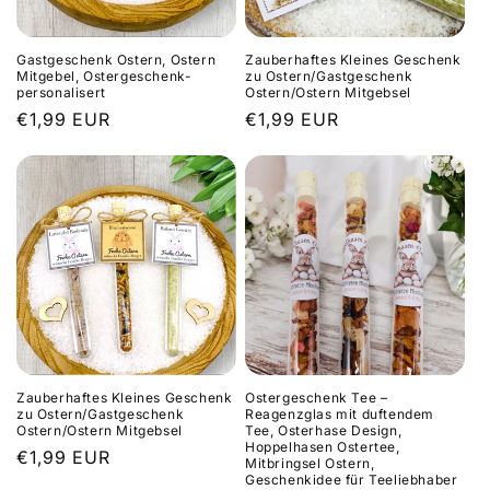
Gastgeschenk Ostern, Ostern
Zauberhaftes Kleines Geschenk
Mitgebel, Ostergeschenk-
zu Ostern/Gastgeschenk
personalisert
Ostern/Ostern Mitgebsel
Normaler
€1,99 EUR
Normaler
€1,99 EUR
Preis
Preis
Zauberhaftes Kleines Geschenk
Ostergeschenk Tee –
zu Ostern/Gastgeschenk
Reagenzglas mit duftendem
Ostern/Ostern Mitgebsel
Tee, Osterhase Design,
Hoppelhasen Ostertee,
Normaler
€1,99 EUR
Mitbringsel Ostern,
Geschenkidee für Teeliebhaber
Preis