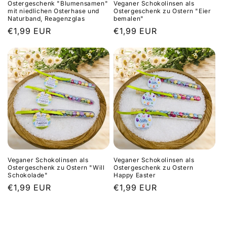
Ostergeschenk "Blumensamen"
Veganer Schokolinsen als
mit niedlichen Osterhase und
Ostergeschenk zu Ostern "Eier
Naturband, Reagenzglas
bemalen"
Normaler
€1,99 EUR
Normaler
€1,99 EUR
Preis
Preis
Veganer Schokolinsen als
Veganer Schokolinsen als
Ostergeschenk zu Ostern "Will
Ostergeschenk zu Ostern
Schokolade"
Happy Easter
Normaler
€1,99 EUR
Normaler
€1,99 EUR
Preis
Preis