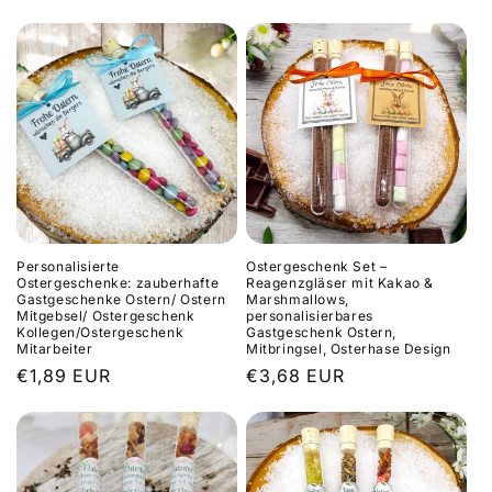
r
i
e
:
Personalisierte
Ostergeschenk Set –
Ostergeschenke: zauberhafte
Reagenzgläser mit Kakao &
Gastgeschenke Ostern/ Ostern
Marshmallows,
Mitgebsel/ Ostergeschenk
personalisierbares
Kollegen/Ostergeschenk
Gastgeschenk Ostern,
Mitarbeiter
Mitbringsel, Osterhase Design
Normaler
€1,89 EUR
Normaler
€3,68 EUR
Preis
Preis