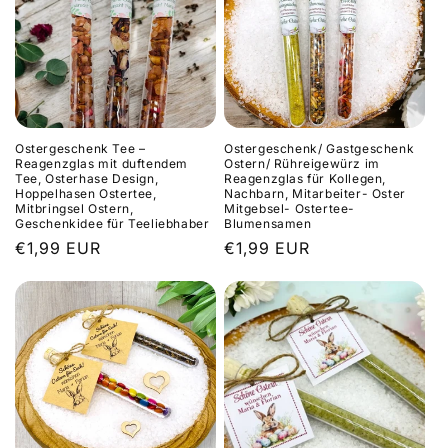
Ostergeschenk Tee –
Ostergeschenk/ Gastgeschenk
Reagenzglas mit duftendem
Ostern/ Rühreigewürz im
Tee, Osterhase Design,
Reagenzglas für Kollegen,
Hoppelhasen Ostertee,
Nachbarn, Mitarbeiter- Oster
Mitbringsel Ostern,
Mitgebsel- Ostertee-
Geschenkidee für Teeliebhaber
Blumensamen
Normaler
€1,99 EUR
Normaler
€1,99 EUR
Preis
Preis