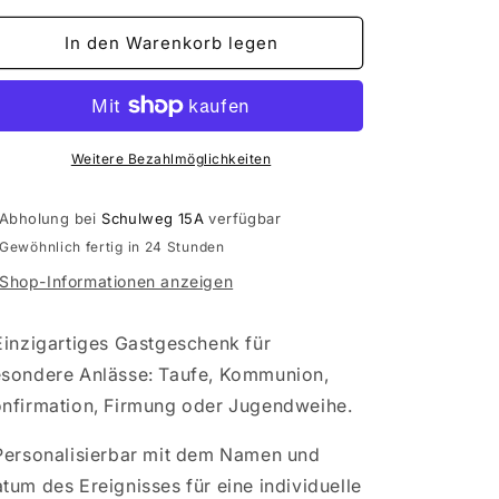
Menge
Menge
für
für
In den Warenkorb legen
Gastgeschenk
Gastgeschenk
zur
zur
Taufe-
Taufe-
Kommunion-
Kommunion-
Konfirmation-
Konfirmation-
Weitere Bezahlmöglichkeiten
Insel
Insel
mit
mit
Abholung bei
Schulweg 15A
verfügbar
Baum
Baum
Gewöhnlich fertig in 24 Stunden
personalisierbar
personalisierbar
Reagenzglas
Reagenzglas
Shop-Informationen anzeigen
Einzigartiges Gastgeschenk für
sondere Anlässe: Taufe, Kommunion,
nfirmation, Firmung oder Jugendweihe.
Personalisierbar mit dem Namen und
tum des Ereignisses für eine individuelle