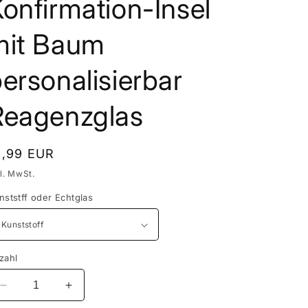
onfirmation-Insel
mit Baum
ersonalisierbar
Reagenzglas
ormaler
1,99 EUR
eis
kl. MwSt.
nststff oder Echtglas
zahl
Verringere
Erhöhe
die
die