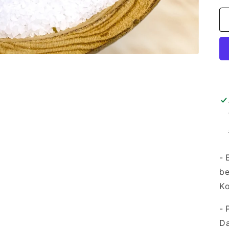
- 
be
Ko
- 
Da