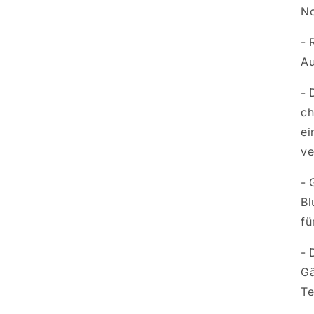
No
- 
Au
- 
ch
ei
ve
- 
Bl
fü
- 
Gä
Te