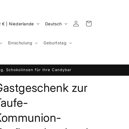
S
Einloggen
Warenkorb
EUR € | Niederlande
Deutsch
p
r
Einschulung
Geburtstag
a
c
h
g. Schokolinsen für ihre Candybar
e
Gastgeschenk zur
Taufe-
Kommunion-