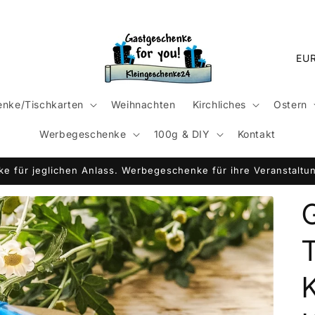
L
a
n
nke/Tischkarten
Weihnachten
Kirchliches
Ostern
d
Werbegeschenke
100g & DIY
Kontakt
/
R
e für jeglichen Anlass. Werbegeschenke für ihre Veranstaltun
e
g
i
o
n