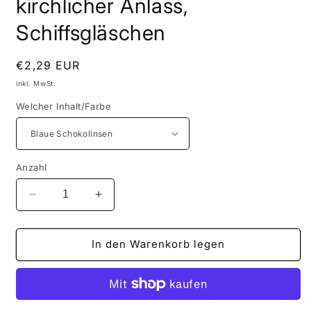
kirchlicher Anlass,
Schiffsgläschen
Normaler
€2,29 EUR
Preis
inkl. MwSt.
Welcher Inhalt/Farbe
Anzahl
Verringere
Erhöhe
die
die
Menge
Menge
für
für
In den Warenkorb legen
Segelboot
Segelboot
in
in
kirchliche
kirchliche
Fisch,
Fisch,