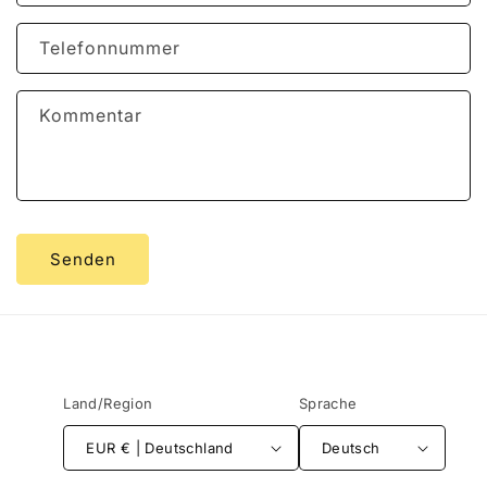
a
k
Telefonnummer
t
f
Kommentar
o
r
m
u
l
Senden
a
r
Land/Region
Sprache
EUR € | Deutschland
Deutsch