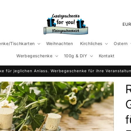
L
a
n
nke/Tischkarten
Weihnachten
Kirchliches
Ostern
d
Werbegeschenke
100g & DIY
Kontakt
/
R
e für jeglichen Anlass. Werbegeschenke für ihre Veranstaltun
e
g
R
i
o
n
f