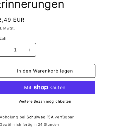
Erinnerungen
ormaler
2,49 EUR
eis
kl. MwSt.
zahl
Verringere
Erhöhe
die
die
Menge
Menge
für
für
In den Warenkorb legen
Rustikale
Rustikale
Gästegeschenke
Gästegeschenke
für
für
bleibende
bleibende
Erinnerungen
Erinnerungen
Weitere Bezahlmöglichkeiten
Abholung bei
Schulweg 15A
verfügbar
Gewöhnlich fertig in 24 Stunden