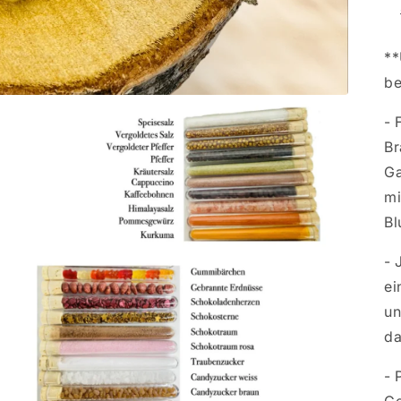
**
be
- 
Br
Ga
mi
Bl
- 
ei
un
da
- 