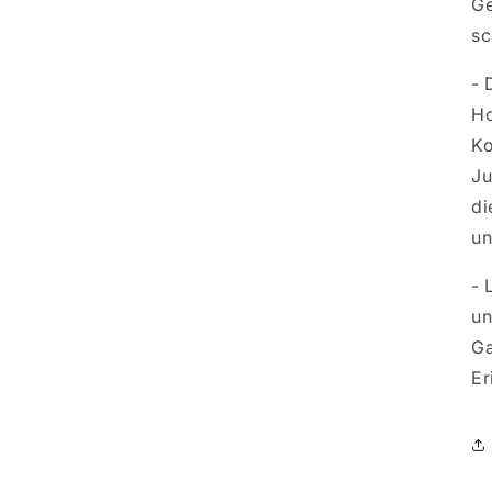
Ge
sc
- 
Ho
Ko
Ju
di
un
- 
un
Ga
Er