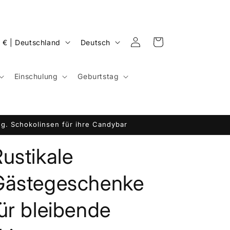
S
Einloggen
Warenkorb
EUR € | Deutschland
Deutsch
p
r
Einschulung
Geburtstag
a
c
h
g. Schokolinsen für ihre Candybar
e
ustikale
Gästegeschenke
ür bleibende