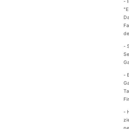
- 
"E
Da
Fa
de
- 
Se
Ga
- 
Ga
Ta
Fi
- 
zi
pe