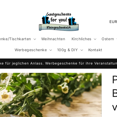
L
a
n
nke/Tischkarten
Weihnachten
Kirchliches
Ostern
d
Werbegeschenke
100g & DIY
Kontakt
/
R
e für jeglichen Anlass. Werbegeschenke für ihre Veranstaltun
e
g
P
i
o
n