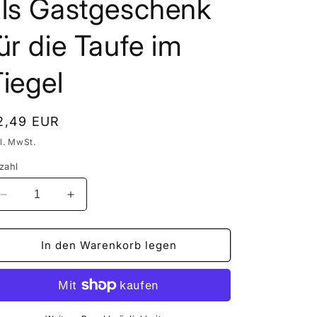
als Gastgeschenk
ür die Taufe im
iegel
ormaler
2,49 EUR
eis
kl. MwSt.
zahl
Verringere
Erhöhe
die
die
Menge
Menge
für
für
In den Warenkorb legen
Personalisierte
Personalisierte
Badesalze
Badesalze
zum
zum
verschenken
verschenken