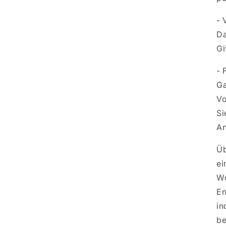
- 
Da
Gi
- 
Ga
Vo
Si
An
Üb
ei
Wo
En
in
be