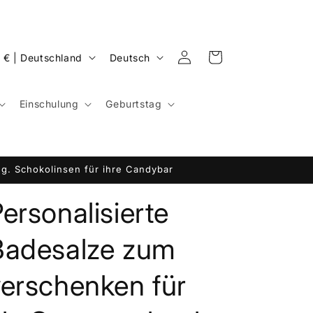
S
Einloggen
Warenkorb
EUR € | Deutschland
Deutsch
p
r
Einschulung
Geburtstag
a
c
h
g. Schokolinsen für ihre Candybar
e
ersonalisierte
Badesalze zum
verschenken für