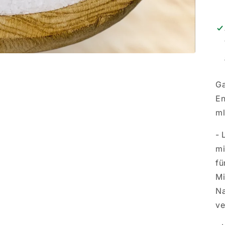
Ga
En
ml
- 
mi
fü
Mi
Na
ve