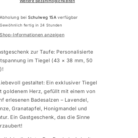
für
für
Weitere Bezahlmöglichkeiten
als
als
Gastgeschenk
Gastgeschenk
Abholung bei
Schulweg 15A
verfügbar
für
für
Gewöhnlich fertig in 24 Stunden
die
die
Taufe
Taufe
Shop-Informationen anzeigen
im
im
Tiegel
Tiegel
stgeschenk zur Taufe: Personalisierte
tspannung im Tiegel (43 × 38 mm, 50
)!
Liebevoll gestaltet: Ein exklusiver Tiegel
t goldenem Herz, gefüllt mit einem von
nf erlesenen Badesalzen – Lavendel,
nze, Granatapfel, Honigmandel und
tur. Ein Gastgeschenk, das die Sinne
rzaubert!