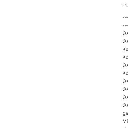
De
--
--
Ga
Ga
Ko
Ko
Ga
Ko
Ge
Ge
Ga
Ga
ga
Mi