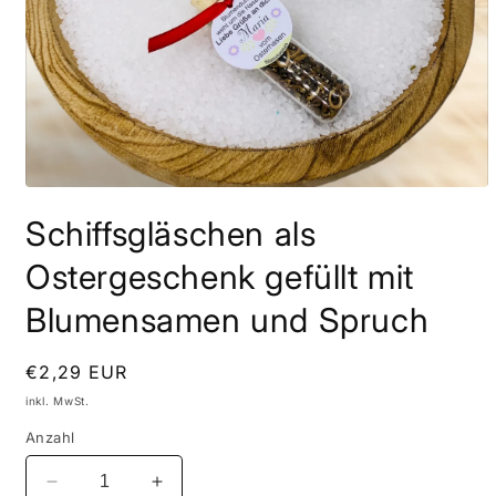
Medien
1
Schiffsgläschen als
in
Modal
öffnen
Ostergeschenk gefüllt mit
Blumensamen und Spruch
Normaler
€2,29 EUR
Preis
inkl. MwSt.
Anzahl
Verringere
Erhöhe