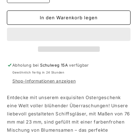
die
die
Menge
Menge
für
für
In den Warenkorb legen
Schiffsgläschen
Schiffsgläschen
als
als
Ostergeschenk
Ostergeschenk
gefüllt
gefüllt
mit
mit
Blumensamen
Blumensamen
und
und
Abholung bei
Schulweg 15A
verfügbar
Spruch
Spruch
Gewöhnlich fertig in 24 Stunden
Shop-Informationen anzeigen
Entdecke mit unserem exquisiten Ostergeschenk
eine Welt voller blühender Überraschungen! Unsere
liebevoll gestalteten Schiffsgläser, mit Maßen von 76
mm mal 23 mm, sind gefüllt mit einer farbenfrohen
Mischung von Blumensamen – das perfekte