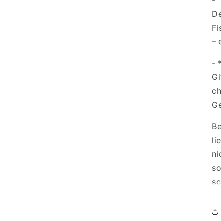
- 
De
Fi
– 
- 
Gi
ch
Ge
Be
li
ni
so
sc