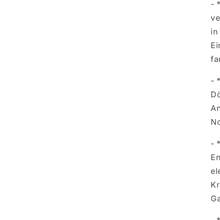
- 
ve
in
Ei
fa
- 
Dö
An
No
- 
En
el
Kr
Ga