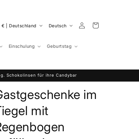
S
Einloggen
Warenkorb
EUR € | Deutschland
Deutsch
p
r
Einschulung
Geburtstag
a
c
h
g. Schokolinsen für ihre Candybar
e
Gastgeschenke im
iegel mit
Regenbogen