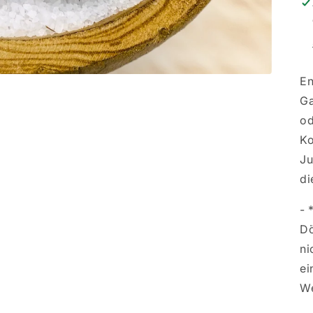
En
Ga
od
Ko
Ju
di
- 
Dö
ni
ei
We