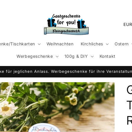
L
a
n
nke/Tischkarten
Weihnachten
Kirchliches
Ostern
d
Werbegeschenke
100g & DIY
Kontakt
/
R
e für jeglichen Anlass. Werbegeschenke für ihre Veranstaltun
e
g
i
T
o
n