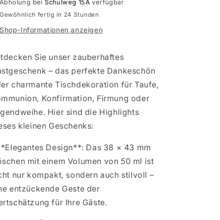
Abholung bei
Schulweg 15A
verfügbar
Blumensamen
Blumensamen
Gewöhnlich fertig in 24 Stunden
Shop-Informationen anzeigen
tdecken Sie unser zauberhaftes
stgeschenk – das perfekte Dankeschön
er charmante Tischdekoration für Taufe,
mmunion, Konfirmation, Firmung oder
gendweihe. Hier sind die Highlights
eses kleinen Geschenks:
**Elegantes Design**: Das 38 × 43 mm
schen mit einem Volumen von 50 ml ist
cht nur kompakt, sondern auch stilvoll –
ne entzückende Geste der
rtschätzung für Ihre Gäste.