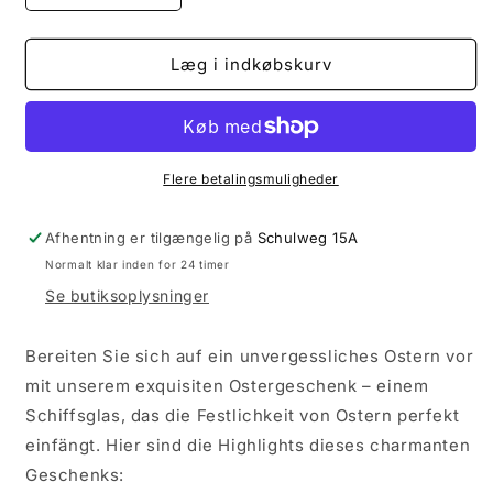
antallet
antallet
for
for
Veganer
Veganer
Læg i indkøbskurv
Schokolinsen
Schokolinsen
als
als
Ostergeschenk
Ostergeschenk
Happy
Happy
Easter
Easter
Flere betalingsmuligheder
Schiffsgläschen
Schiffsgläschen
Afhentning er tilgængelig på
Schulweg 15A
Normalt klar inden for 24 timer
Se butiksoplysninger
Bereiten Sie sich auf ein unvergessliches Ostern vor
mit unserem exquisiten Ostergeschenk – einem
Schiffsglas, das die Festlichkeit von Ostern perfekt
einfängt. Hier sind die Highlights dieses charmanten
Geschenks: