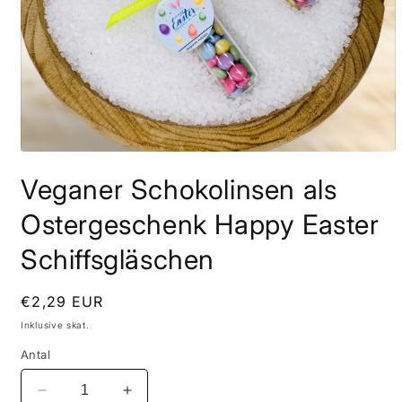
Åbn
mediet
Veganer Schokolinsen als
1
i
modus
Ostergeschenk Happy Easter
Schiffsgläschen
Normalpris
€2,29 EUR
Inklusive skat.
Antal
Reducer
Øg