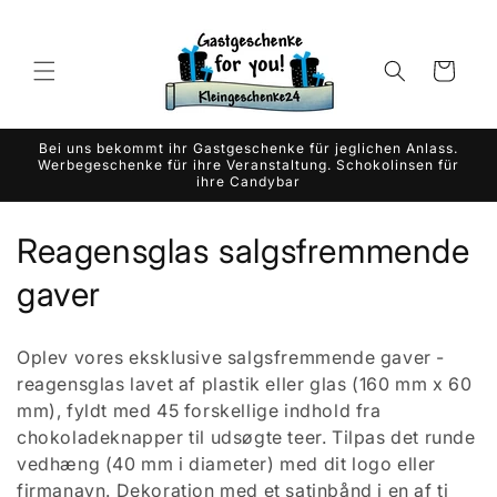
Gå til
indhold
Indkøbskurv
Bei uns bekommt ihr Gastgeschenke für jeglichen Anlass.
Werbegeschenke für ihre Veranstaltung. Schokolinsen für
ihre Candybar
K
Reagensglas salgsfremmende
o
gaver
l
Oplev vores eksklusive salgsfremmende gaver -
l
reagensglas lavet af plastik eller glas (160 mm x 60
mm), fyldt med 45 forskellige indhold fra
e
chokoladeknapper til udsøgte teer. Tilpas det runde
k
vedhæng (40 mm i diameter) med dit logo eller
firmanavn. Dekoration med et satinbånd i en af ​​ti