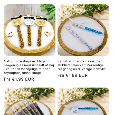
Naturlig gæstegave: Elegant
Salgsfremmende gaver med
reagensglas med urtesalt af høj
stilklistermærker: Personlige
kvalitet til fornøjelige minder,
reagensglas til varige indtryk!
bryllupper, fødselsdage
Normalpris
Fra €1,89 EUR
Normalpris
Fra €1,99 EUR