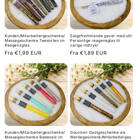
Kunden/Mitarbeitergeschenke/
Salgsfremmende gaver med stil:
Messegeschenke Teesorten im
Personlige reagensglas til
Reagenzglas
varige indtryk!
Normalpris
Fra €1,99 EUR
Normalpris
Fra €1,89 EUR
Kunden/Mitarbeitergeschenke/
Gourmet-Gastgeschenke als
Messegeschenke Badesalz im
Werbegeschenk/Mitarbeiterges