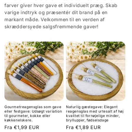
t
farver giver hver gave et individuelt præg. Skab
i
varige indtryk og præsentér dit brand på en
markant måde. Velkommen til en verden af ​​
o
skræddersyede salgsfremmende gaver!
n
:
Gourmetreagensglas som gave
Naturlig gæstegave: Elegant
eller festgave: Udsøgt variation
reagensglas med urtesalt af høj
til gourmeter, kokke eller
kvalitet til fornøjelige minder,
køkkenelskere.
bryllupper, fødselsdage
Normalpris
Fra €1,99 EUR
Normalpris
Fra €1,89 EUR