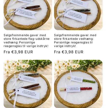
Salgsfremmende gaver med
Salgsfremmende gaver med
store firkantede flag-udskårne
store firkantede vedhæng:
vedhæng: Personlige
Personlige reagensglas til
reagensglas til varige indtryk!
varige indtryk!
Normalpris
Fra €3,98 EUR
Normalpris
Fra €3,98 EUR