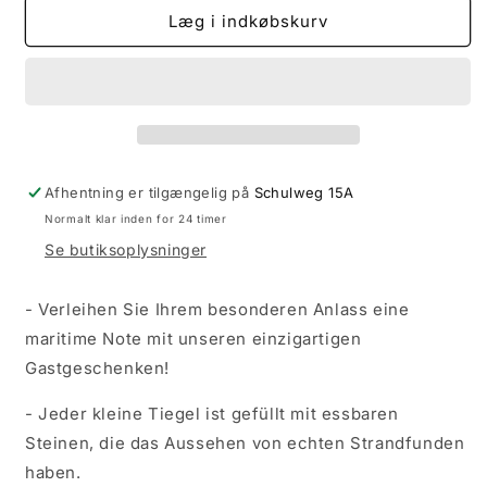
Gastgeschenke
Gastgeschenke
Læg i indkøbskurv
mit
mit
essbaren
essbaren
Kieselsteine
Kieselsteine
Leuchtturm
Leuchtturm
Afhentning er tilgængelig på
Schulweg 15A
Normalt klar inden for 24 timer
Se butiksoplysninger
- Verleihen Sie Ihrem besonderen Anlass eine
maritime Note mit unseren einzigartigen
Gastgeschenken!
- Jeder kleine Tiegel ist gefüllt mit essbaren
Steinen, die das Aussehen von echten Strandfunden
haben.