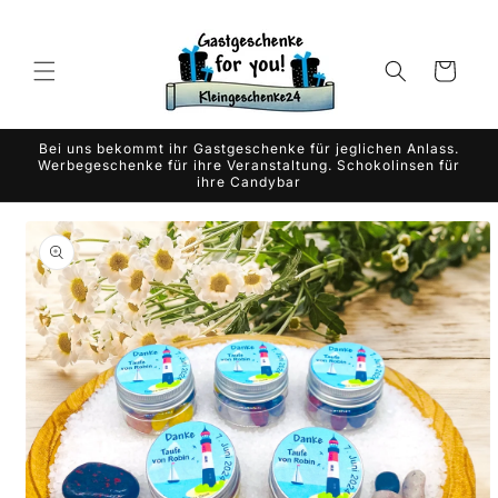
Gå til
indhold
Indkøbskurv
Bei uns bekommt ihr Gastgeschenke für jeglichen Anlass.
Werbegeschenke für ihre Veranstaltung. Schokolinsen für
ihre Candybar
 til
oduktoplysninger