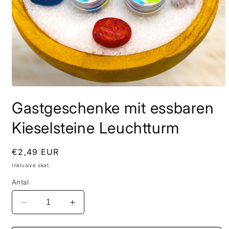
Åbn
mediet
Gastgeschenke mit essbaren
1
i
modus
Kieselsteine Leuchtturm
Normalpris
€2,49 EUR
Inklusive skat.
Antal
Reducer
Øg
antallet
antallet
for
for