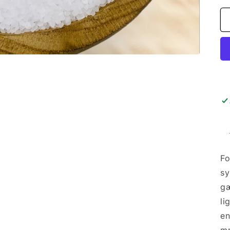
Fo
sy
gæ
li
en