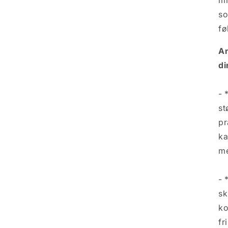
mm
so
fø
An
di
- 
st
pr
ka
me
- 
sk
ko
fr