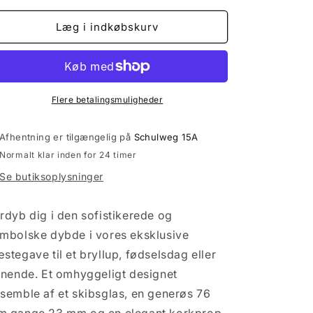
for
for
Eukalyptusdekoration:
Eukalyptusdekoration:
Læg i indkøbskurv
Blomstrende
Blomstrende
frø
frø
i
i
en
en
skibskrukke:
skibskrukke:
Flere betalingsmuligheder
Personlig
Personlig
gæstegave
gæstegave
Afhentning er tilgængelig på
Schulweg 15A
til
til
Normalt klar inden for 24 timer
dit
dit
bryllup
bryllup
Se butiksoplysninger
rdyb dig i den sofistikerede og
mbolske dybde i vores eksklusive
stegave til et bryllup, fødselsdag eller
gnende. Et omhyggeligt designet
semble af et skibsglas, en generøs 76