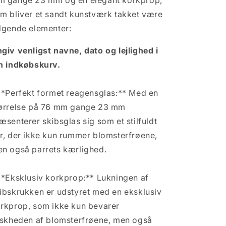
 gange 23 mm og en elegant korkprop,
m bliver et sandt kunstværk takket være
lgende elementer:
giv venligst navne, dato og lejlighed i
n indkøbskurv.
**Perfekt formet reagensglas:** Med en
ørrelse på 76 mm gange 23 mm
æsenterer skibsglas sig som et stilfuldt
r, der ikke kun rummer blomsterfrøene,
n også parrets kærlighed.
**Eksklusiv korkprop:** Lukningen af ​​
ibskrukken er udstyret med en eksklusiv
rkprop, som ikke kun bevarer
iskheden af ​​blomsterfrøene, men også