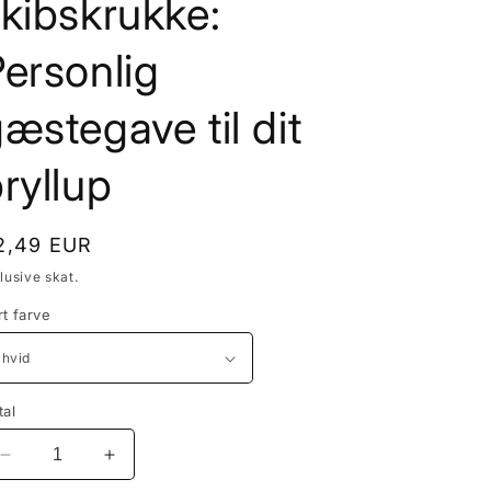
kibskrukke:
ersonlig
æstegave til dit
ryllup
ormalpris
2,49 EUR
lusive skat.
rt farve
tal
Reducer
Øg
antallet
antallet