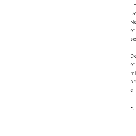
- 
De
Na
et
sæ
De
et
mi
be
el