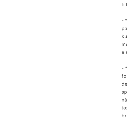
ti
- 
pa
ku
me
el
- 
fo
de
sp
nå
tæ
br