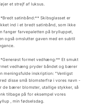
lføjer et strejf af luksus.
**Bredt satinbånd:** Skibsglasset er
kket ind i et bredt satinbånd, som ikke
n fanger farvepaletten på brylluppet,
n også omslutter gaven med en subtil
egance.
**Generøst formet vedhæng:** Et smukt
rmet vedhæng pryder båndet og bærer
n meningsfulde inskription: "Venligst
red disse små blomsterfrø i vores navn -
r de bærer blomster, utallige stykker, så
nk tilbage på for eksempel vores
yllup , min fødselsdag.