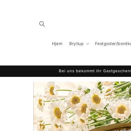
Gå til
indhold
Hjem
Bryllup
Festgoder/bordk
Bei uns bekommt ihr Gastgeschenk
Gå til
produktoplysninger