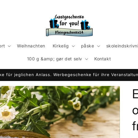
ort
Weihnachten
Kirkelig
påske
skoleindskrivn
100 g &amp; gør det selv
Kontakt
e für jeglichen Anlass. Werbegeschenke für ihre Veranstaltun
E
f