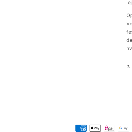
le
Op
Vo
fe
de
hv
Betalingsmetoder