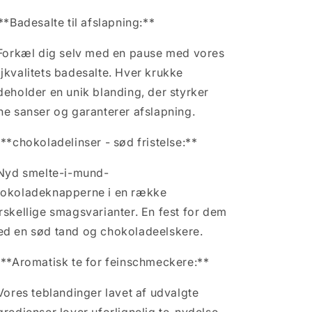
 **Badesalte til afslapning:**
Forkæl dig selv med en pause med vores
jkvalitets badesalte. Hver
krukke
deholder en unik blanding, der styrker
ne sanser og garanterer afslapning.
 **chokoladelinser - sød fristelse:**
Nyd smelte-i-mund-
okoladeknapperne i en række
rskellige smagsvarianter. En fest for dem
d en sød tand og chokoladeelskere.
 **Aromatisk te for feinschmeckere:**
Vores teblandinger lavet af udvalgte