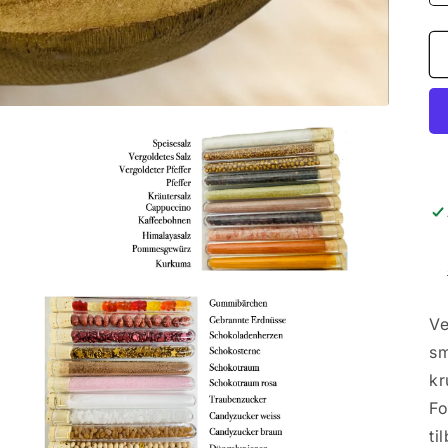
Ve
sm
kr
Fo
ti