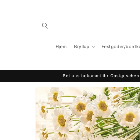
Gå til
indhold
Hjem
Bryllup
Festgoder/bordk
Bei uns bekommt ihr Gastgeschenk
Gå til
produktoplysninger