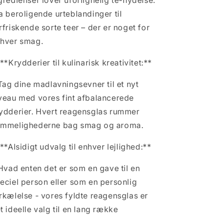
gredienser lover uforlignelig te-nydelse.
a beroligende urteblandinger til
rfriskende sorte teer – der er noget for
hver smag.
 **Krydderier til kulinarisk kreativitet:**
Tag dine madlavningsevner til et nyt
veau med vores fint afbalancerede
ydderier. Hvert reagensglas rummer
mmelighederne bag smag og aroma.
 **Alsidigt udvalg til enhver lejlighed:**
Hvad enten det er som en gave til en
eciel person eller som en personlig
rkælelse - vores fyldte reagensglas er
t ideelle valg til en lang række