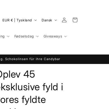
Log
L
S
Indkøbskurv
EUR € | Tyskland
Dansk
ind
a
p
n
r
ing
Fødselsdag
Giveaways
d
o
/
g
o
g. Schokolinsen für ihre Candybar
m
Oplev 45
r
å
ksklusive fyld i
d
e
ores fyldte