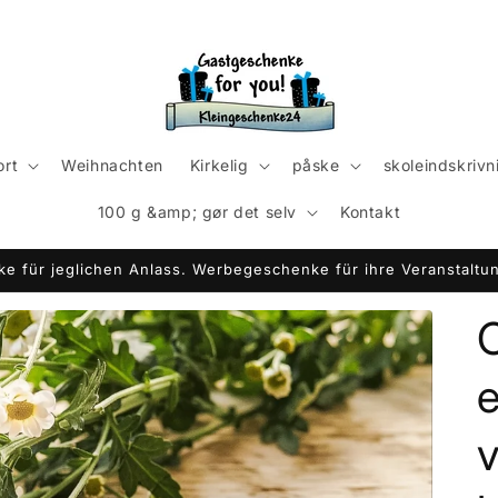
ort
Weihnachten
Kirkelig
påske
skoleindskrivn
100 g &amp; gør det selv
Kontakt
e für jeglichen Anlass. Werbegeschenke für ihre Veranstaltun
e
v