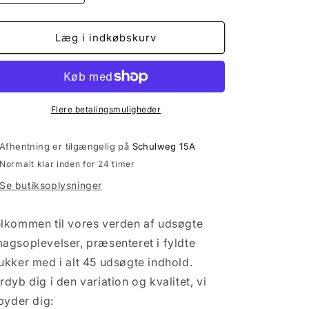
antallet
antallet
for
for
Oplev
Oplev
Læg i indkøbskurv
45
45
eksklusive
eksklusive
fyld
fyld
i
i
vores
vores
Flere betalingsmuligheder
fyldte
fyldte
krukker
krukker
Afhentning er tilgængelig på
Schulweg 15A
-
-
Normalt klar inden for 24 timer
badesalte,
badesalte,
chokoladechips,
chokoladechips,
Se butiksoplysninger
te
te
og
og
lkommen til vores verden af ​​udsøgte
krydderier
krydderier
til
til
agsoplevelser, præsenteret i fyldte
uforlignelig
uforlignelig
ukker med i alt 45 udsøgte indhold.
nydelse!
nydelse!
rdyb dig i den variation og kvalitet, vi
lbyder dig: