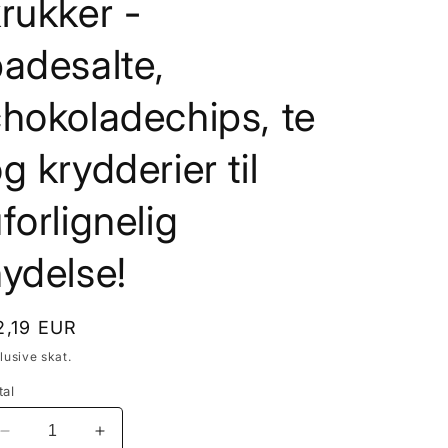
rukker -
adesalte,
hokoladechips, te
g krydderier til
forlignelig
ydelse!
ormalpris
2,19 EUR
lusive skat.
tal
Reducer
Øg