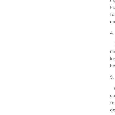
in
Fr
fo
en
4.
ni
kr
he
5.
sp
fo
de