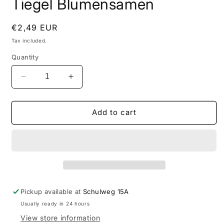
Tiegel Blumensamen
Regular
€2,49 EUR
price
Tax included.
Quantity
Decrease
Increase
quantity
quantity
for
for
Geschenk
Geschenk
Add to cart
zu
zu
ostern
ostern
als
als
Tiegel
Tiegel
Blumensamen
Blumensamen
Pickup available at
Schulweg 15A
Usually ready in 24 hours
View store information