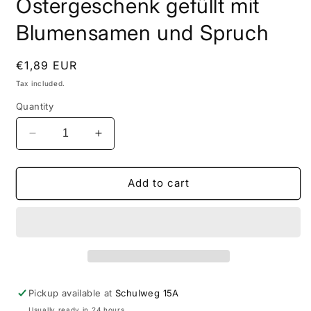
Ostergeschenk gefüllt mit
Blumensamen und Spruch
Regular
€1,89 EUR
price
Tax included.
Quantity
Decrease
Increase
quantity
quantity
for
for
Reagenzglas
Reagenzglas
Add to cart
als
als
Ostergeschenk
Ostergeschenk
gefüllt
gefüllt
mit
mit
Blumensamen
Blumensamen
und
und
Spruch
Spruch
Pickup available at
Schulweg 15A
Usually ready in 24 hours