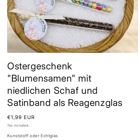
Open
media
Ostergeschenk
1
in
modal
"Blumensamen" mit
niedlichen Schaf und
Satinband als Reagenzglas
Regular
€1,99 EUR
price
Tax included.
Kunststoff oder Echtglas