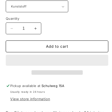
Quantity
Decrease
Increase
quantity
quantity
for
for
Ostergeschenk
Ostergeschenk
Add to cart
&quot;Blumensamen&quot;
&quot;Blumensamen&quot;
mit
mit
niedlichen
niedlichen
Schaf
Schaf
und
und
Satinband
Satinband
als
als
Pickup available at
Schulweg 15A
Reagenzglas
Reagenzglas
Usually ready in 24 hours
View store information