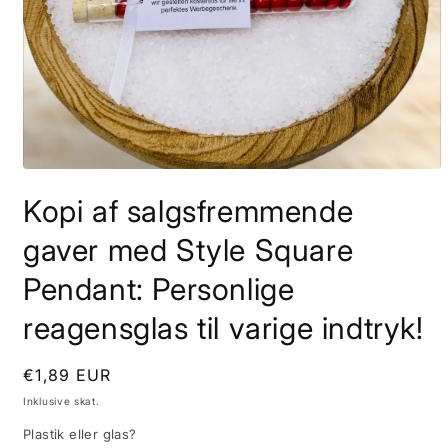
Åbn
mediet
Kopi af salgsfremmende
1
i
modus
gaver med Style Square
Pendant: Personlige
reagensglas til varige indtryk!
Normalpris
€1,89 EUR
Inklusive skat.
Plastik eller glas?