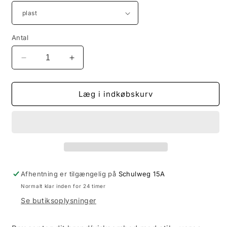
Antal
Reducer
Øg
antallet
antallet
for
for
Kopi
Kopi
Læg i indkøbskurv
af
af
salgsfremmende
salgsfremmende
gaver
gaver
med
med
Style
Style
Square
Square
Pendant:
Pendant:
Afhentning er tilgængelig på
Schulweg 15A
Personlige
Personlige
Normalt klar inden for 24 timer
reagensglas
reagensglas
til
til
Se butiksoplysninger
varige
varige
indtryk!
indtryk!