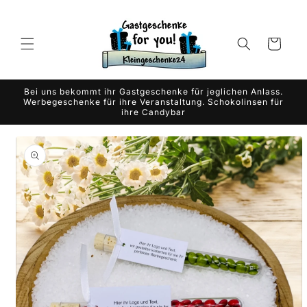
Gå til
indhold
Indkøbskurv
Bei uns bekommt ihr Gastgeschenke für jeglichen Anlass.
Werbegeschenke für ihre Veranstaltung. Schokolinsen für
ihre Candybar
 til
oduktoplysninger