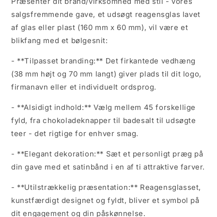
Præsenter dit brand/virksomhed med stil - vores
salgsfremmende gave, et udsøgt reagensglas lavet
af glas eller plast (160 mm x 60 mm), vil være et
blikfang med et bølgesnit:
- **Tilpasset branding:** Det firkantede vedhæng
(38 mm højt og 70 mm langt) giver plads til dit logo,
firmanavn eller et individuelt ordsprog.
- **Alsidigt indhold:** Vælg mellem 45 forskellige
fyld, fra chokoladeknapper til badesalt til udsøgte
teer - det rigtige for enhver smag.
- **Elegant dekoration:** Sæt et personligt præg på
din gave med et satinbånd i en af ​​ti attraktive farver.
- **Utilstrækkelig præsentation:** Reagensglasset,
kunstfærdigt designet og fyldt, bliver et symbol på
dit engagement og din påskønnelse.